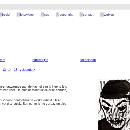
beeld
foto/video
ct’s
copyright
contact
weblog
icht
schilderijen
tekeningen
13
14
15
volgende >
weer opwarmde aan de kachel zag ik ineens iets
 van ijzer. De huid bestond uit diverse schillen,
ephuid voor onafgebroken werkelijkheid. Deze
vol dramatiek. Een echte lichte verbazing bleef