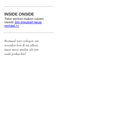
INSIDE ONSIDE
Twee werken maken samen
steeds
één impulsief nieuw
verhaal >>
Normaal niet verlegen om
woorden kon ik nu alleen
maar mooi stralen als een
oude potkachtel.