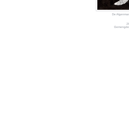
De Algenman
2
Gemengde 