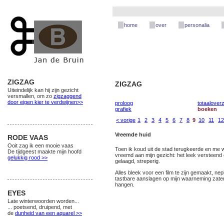
home
over
personalia
ZIGZAG
ZIGZAG
Uiteindelijk kan hij zijn gezicht
versmallen, om zo
zigzaggend
door eigen kier te verdwijnen>>
proloog
totaaloverz
grafiek
boeken
< vorige
1
2
3
4
5
6
7
8
9
10
11
12
Vreemde huid
RODE VAAS
Ooit zag ik een mooie vaas
Toen ik koud uit de stad terugkeerde en me 
De tijdgeest maakte mijn hoofd
vreemd aan mijn gezicht: het leek versteend of
gelukkig rood >>
gelaagd, streperig.
Alles bleek voor een film te zijn gemaakt, n
tastbare aanslagen op mijn waarneming zaten 
hangen.
EYES
Late winterwoorden worden...
... poetsend, druipend, met
de
dunheid van een aquarel >>