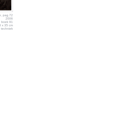
, pag.72
2006
boek 91
8 x 35 cm
techniek