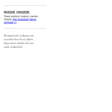
INSIDE ONSIDE
Twee werken maken samen
steeds
één impulsief nieuw
verhaal >>
Normaal niet verlegen om
woorden kon ik nu alleen
maar mooi stralen als een
oude potkachtel.