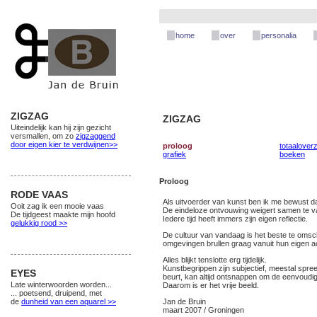
home
over
personalia
ZIGZAG
ZIGZAG
Uiteindelijk kan hij zijn gezicht
versmallen, om zo
zigzaggend
door eigen kier te verdwijnen>>
proloog
totaaloverz
grafiek
boeken
Proloog
RODE VAAS
Als uitvoerder van kunst ben ik me bewust d
Ooit zag ik een mooie vaas
De eindeloze ontvouwing weigert samen te vall
De tijdgeest maakte mijn hoofd
Iedere tijd heeft immers zijn eigen reflectie.
gelukkig rood >>
De cultuur van vandaag is het beste te omsc
omgevingen brullen graag vanuit hun eigen 
Alles blijkt tenslotte erg tijdelijk.
Kunstbegrippen zijn subjectief, meestal spree
EYES
beurt, kan altijd ontsnappen om de eenvoudig
Late winterwoorden worden...
Daarom is er het vrije beeld.
... poetsend, druipend, met
de
dunheid van een aquarel >>
Jan de Bruin
maart 2007 / Groningen